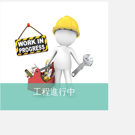
購
物
車
登
工程進行中
入
/
註