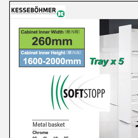
購
物
車
登
入
/
註