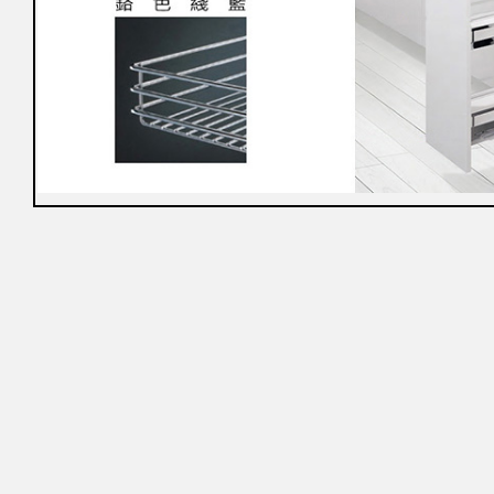
冊
免
責
聲
明