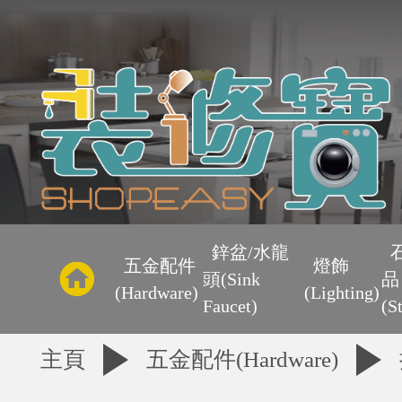
主
頁
鋅盆/水龍
五金配件
燈飾
頭(Sink
品
優
(Hardware)
(Lighting)
Faucet)
(S
惠
主頁
五金配件(Hardware)
區