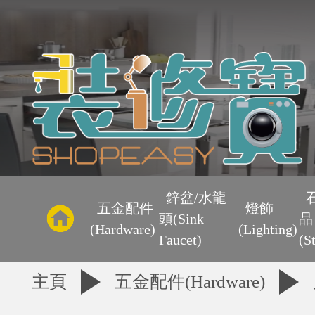
主
頁
鋅盆/水龍
五金配件
燈飾
頭(Sink
品
優
(Hardware)
(Lighting)
Faucet)
(S
惠
主頁
五金配件(Hardware)
區