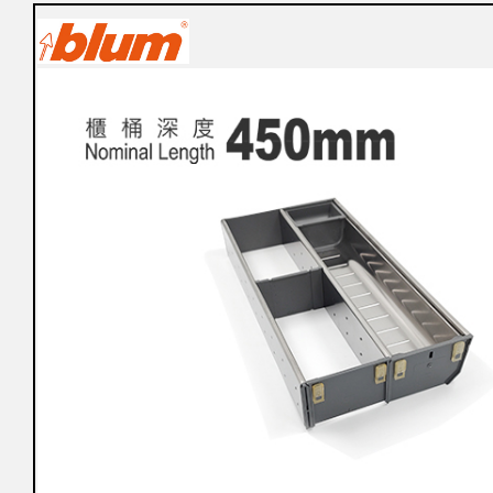
購
物
車
登
入
/
註