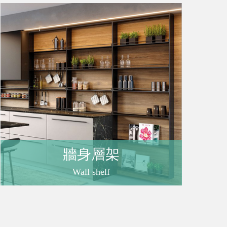
購
物
車
登
牆身層架
入
Wall shelf
/
註