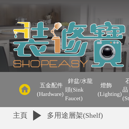
主
頁
鋅盆/水龍
五金配件
燈飾
頭(Sink
品
優
(Hardware)
(Lighting)
Faucet)
(S
惠
主頁
多用途層架(Shelf)
區