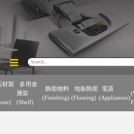
石材製
多用途
飾面物料
地板飾面
電器
層架
(
(Finishing)
(Flooring)
(Appliances)
tone)
(Shelf)
F