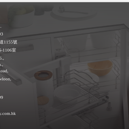
.
93
1155號
-1106室
6.,
.,
Road,
wloon,
99
y.com.hk