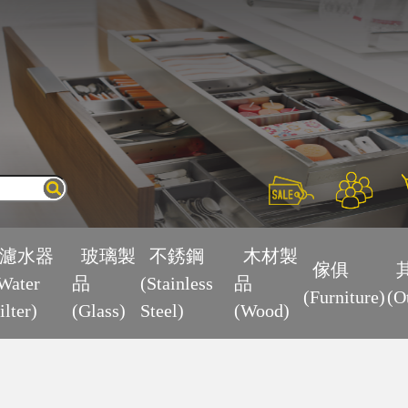
×
濾水器
玻璃製
不銹鋼
木材製
傢俱
Water
品
(Stainless
品
(Furniture)
(O
ilter)
(Glass)
Steel)
(Wood)