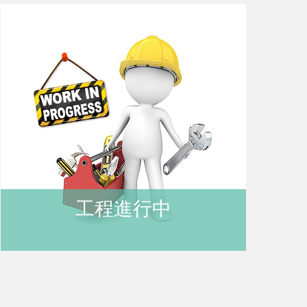
購
物
車
登
工程進行中
入
/
註