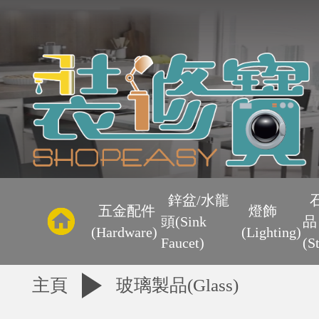
主
頁
鋅盆/水龍
五金配件
燈飾
頭(Sink
品
優
(Hardware)
(Lighting)
Faucet)
(S
惠
主頁
玻璃製品(Glass)
區