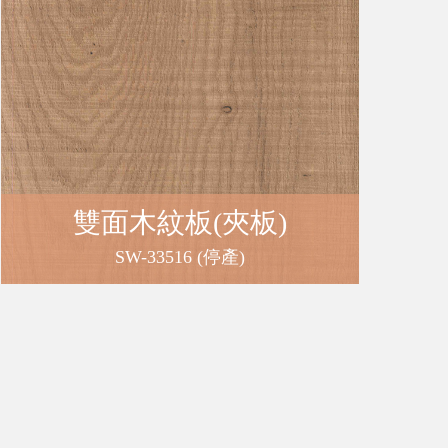
冊
免
責
雙面木紋板(夾板)
聲
SW-33516 (停產)
明