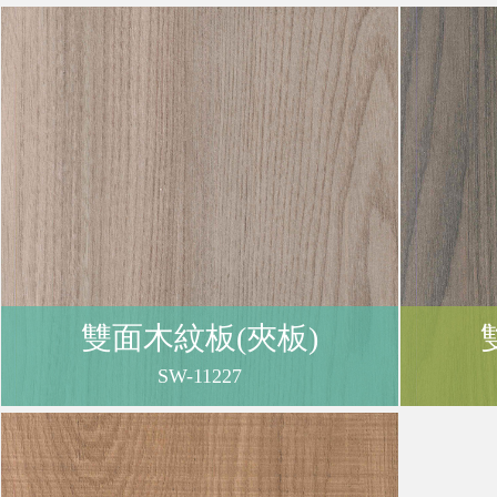
購
物
車
登
雙面木紋板(夾板)
入
SW-11227
/
註