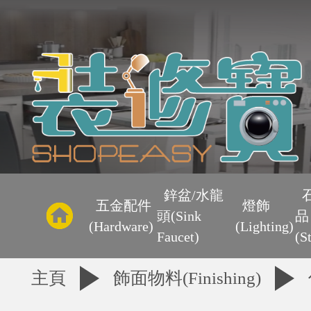
主
頁
鋅盆/水龍
五金配件
燈飾
頭(Sink
品
優
(Hardware)
(Lighting)
Faucet)
(S
惠
主頁
飾面物料(Finishing)
區