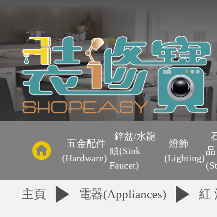
主
頁
鋅盆/水龍
五金配件
燈飾
頭(Sink
品
優
(Hardware)
(Lighting)
Faucet)
(S
惠
主頁
電器(Appliances)
紅 
區