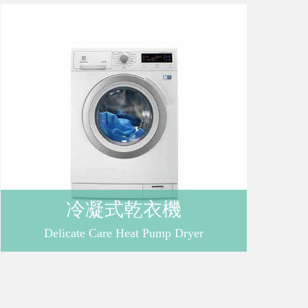
購
物
車
登
冷凝式乾衣機
入
Delicate Care Heat Pump Dryer
/
註