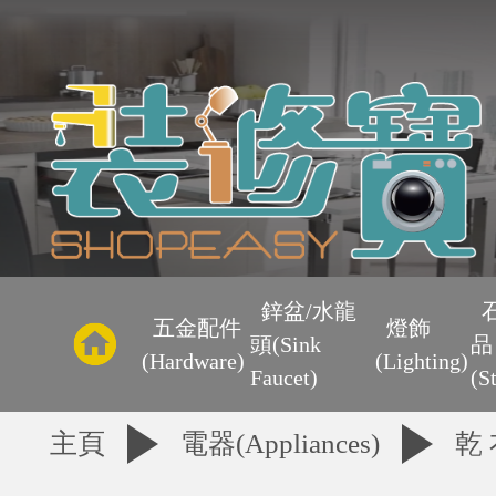
主
頁
鋅盆/水龍
五金配件
燈飾
頭(Sink
品
優
(Hardware)
(Lighting)
Faucet)
(S
惠
主頁
電器(Appliances)
乾 
區