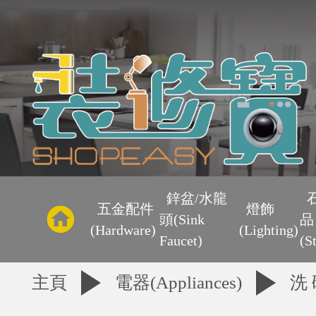
主
頁
鋅盆/水龍
五金配件
燈飾
頭(Sink
品
優
(Hardware)
(Lighting)
Faucet)
(S
惠
主頁
電器(Appliances)
洗 
區