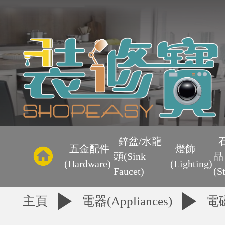
主
頁
鋅盆/水龍
五金配件
燈飾
頭(Sink
品
優
(Hardware)
(Lighting)
Faucet)
(S
惠
主頁
電器(Appliances)
電
區