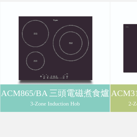
購
物
車
登
ACM865/BA 三頭電磁煮食爐
ACM3
入
3-Zone Induction Hob
2-Z
/
註