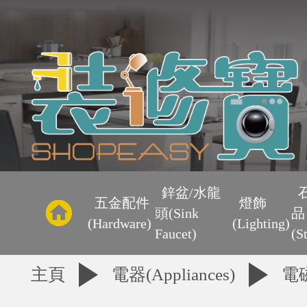
主
頁
鋅盆/水龍
五金配件
燈飾
頭(Sink
品
優
(Hardware)
(Lighting)
Faucet)
(S
惠
主頁
電器(Appliances)
電
區