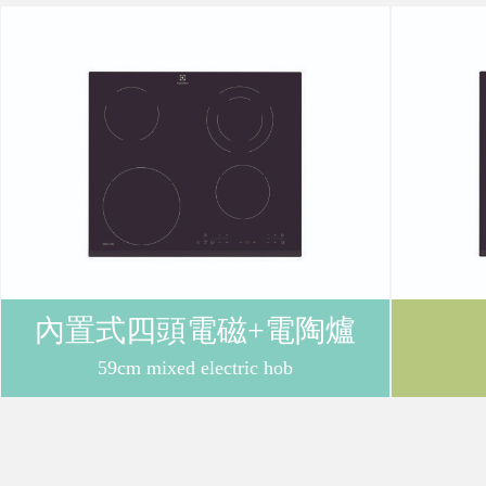
購
物
車
登
內置式四頭電磁+電陶爐
入
59cm mixed electric hob
/
註