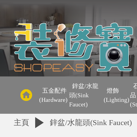
主
頁
鋅盆/水龍
五金配件
燈飾
頭(Sink
品
優
(Hardware)
(Lighting)
Faucet)
(S
惠
主頁
鋅盆/水龍頭(Sink Faucet)
區