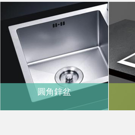
購
物
車
登
圓角鋅盆
入
/
註