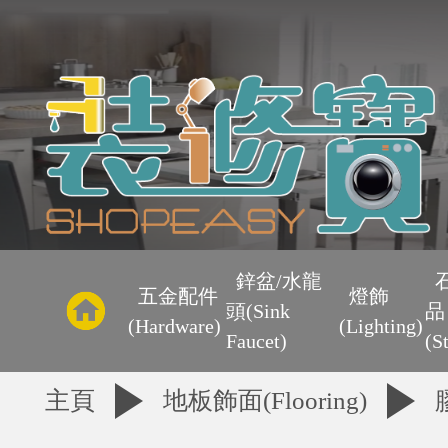
主
頁
鋅盆/水龍
五金配件
燈飾
頭(Sink
品
優
(Hardware)
(Lighting)
Faucet)
(S
惠
主頁
地板飾面(Flooring)
區