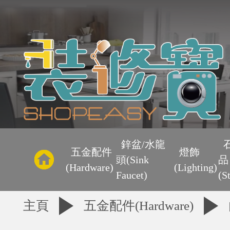
主
頁
鋅盆/水龍
五金配件
燈飾
頭(Sink
品
優
(Hardware)
(Lighting)
Faucet)
(S
惠
主頁
五金配件(Hardware)
區