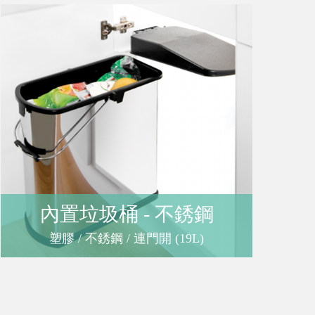
購
物
車
登
內置垃圾桶 - 不銹鋼
入
塑膠 / 不銹鋼 / 連門開 (19L)
/
註