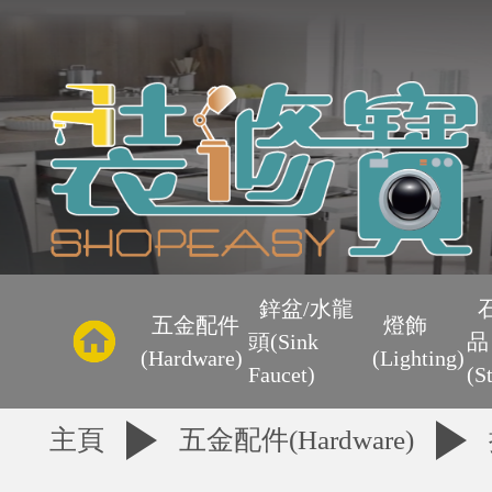
主
頁
鋅盆/水龍
五金配件
燈飾
頭(Sink
品
優
(Hardware)
(Lighting)
Faucet)
(S
惠
主頁
五金配件(Hardware)
區