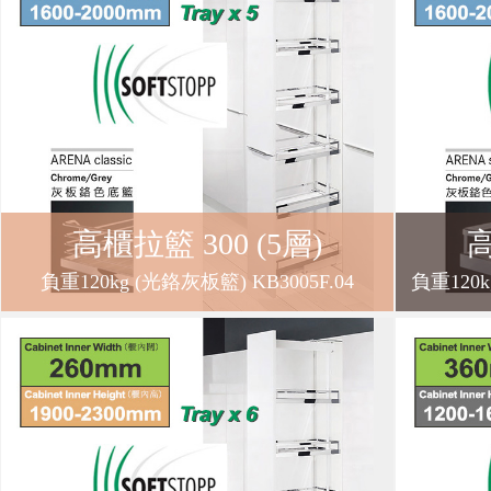
冊
免
責
高櫃拉籃 300 (5層)
高
聲
負重120kg (光鉻灰板籃) KB3005F.04
負重120k
明