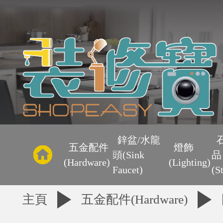
主
頁
鋅盆/水龍
五金配件
燈飾
頭(Sink
品
優
(Hardware)
(Lighting)
Faucet)
(S
惠
主頁
五金配件(Hardware)
區