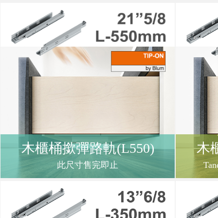
購
物
車
登
木櫃桶撳彈路軌(L550)
木櫃
入
此尺寸售完即止
Tan
/
註