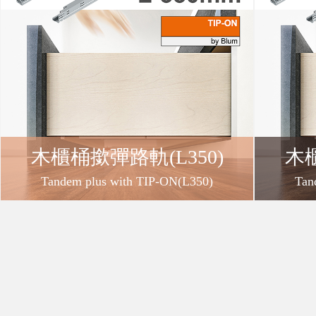
冊
免
責
木櫃桶撳彈路軌(L350)
木櫃
聲
Tandem plus with TIP-ON(L350)
Tan
明