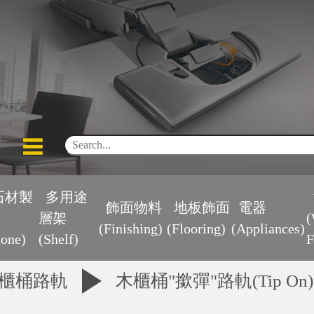
石材製
多用途
飾面物料
地板飾面
電器
層架
(
(Finishing)
(Flooring)
(Appliances)
tone)
(Shelf)
F
櫃桶路軌
木櫃桶"撳彈"路軌(Tip On)