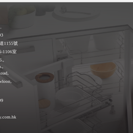
.
93
1155號
-1106室
6.,
.,
Road,
wloon,
99
y.com.hk