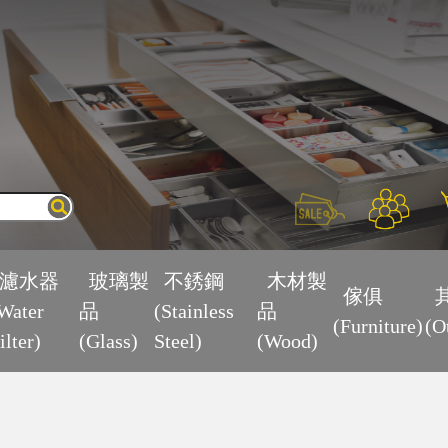
×
濾水器
玻璃製
不銹鋼
木材製
傢俱
Water
品
(Stainless
品
(Furniture)
(O
ilter)
(Glass)
Steel)
(Wood)