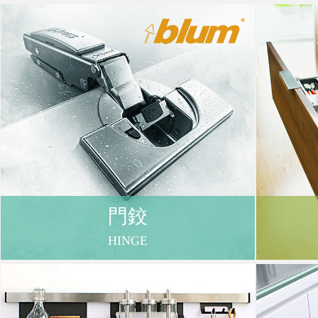
購
物
車
登
門鉸
入
HINGE
/
註