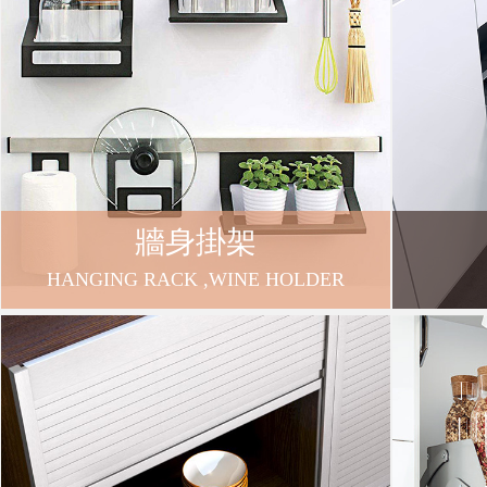
冊
免
責
牆身掛架
聲
HANGING RACK ,WINE HOLDER
明