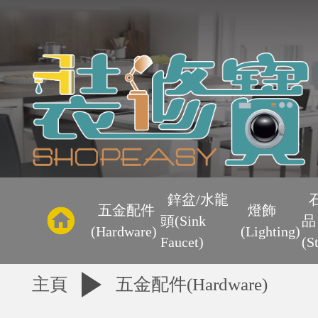
主
頁
鋅盆/水龍
五金配件
燈飾
頭(Sink
品
優
(Hardware)
(Lighting)
Faucet)
(S
惠
主頁
五金配件(Hardware)
區