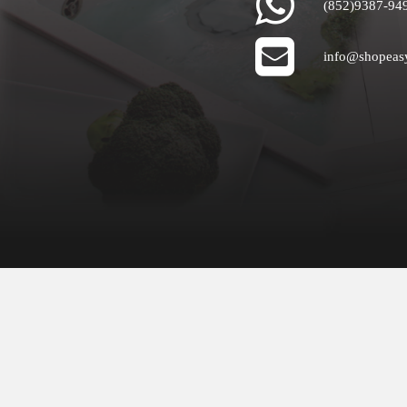
(852)9387-94
info@shopeas