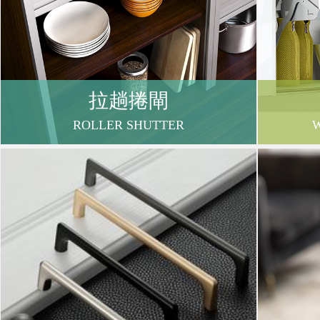
拉趟捲閘
ROLLER SHUTTER
W