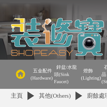
主
頁
鋅盆/水龍
五金配件
燈飾
頭(Sink
品
優
(Hardware)
(Lighting)
Faucet)
(S
惠
主頁
其他(Others)
廚餘處
區