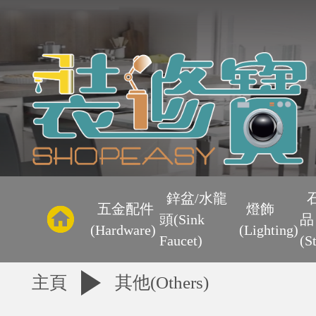
主
頁
鋅盆/水龍
五金配件
燈飾
頭(Sink
品
優
(Hardware)
(Lighting)
Faucet)
(S
惠
主頁
其他(Others)
區