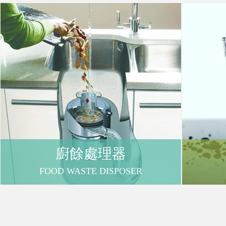
購
物
車
登
廚餘處理器
入
FOOD WASTE DISPOSER
/
註