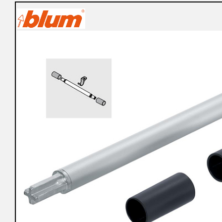
購
物
車
登
入
/
註