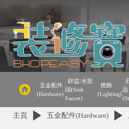
主
頁
鋅盆/水龍
五金配件
燈飾
頭(Sink
品
優
(Hardware)
(Lighting)
Faucet)
(S
惠
主頁
五金配件(Hardware)
區