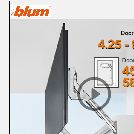
購
物
車
登
入
/
註