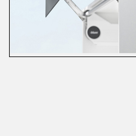
冊
免
責
聲
明