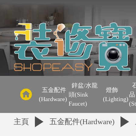
主
頁
鋅盆/水龍
五金配件
燈飾
頭(Sink
品
優
(Hardware)
(Lighting)
Faucet)
(S
惠
主頁
五金配件(Hardware)
區