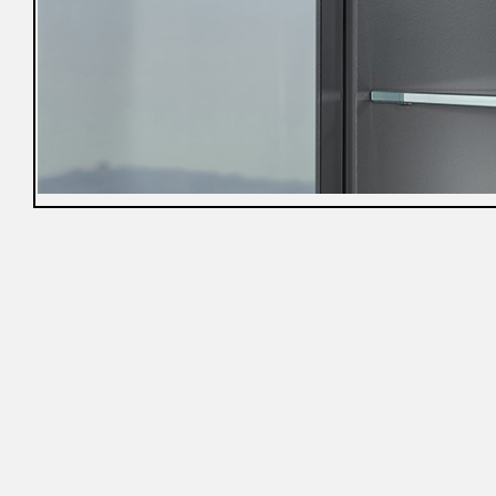
冊
免
責
聲
明