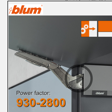
購
物
車
登
入
/
註