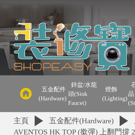
主
頁
鋅盆/水龍
五金配件
燈飾
頭(Sink
品
優
(Hardware)
(Lighting)
Faucet)
(S
惠
主頁
五金配件(Hardware)
AVENTOS HK TOP (撳彈) 上翻門撐 2
區