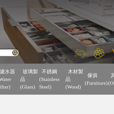
×
濾水器
玻璃製
不銹鋼
木材製
傢俱
Water
品
(Stainless
品
(Furniture)
(O
ilter)
(Glass)
Steel)
(Wood)