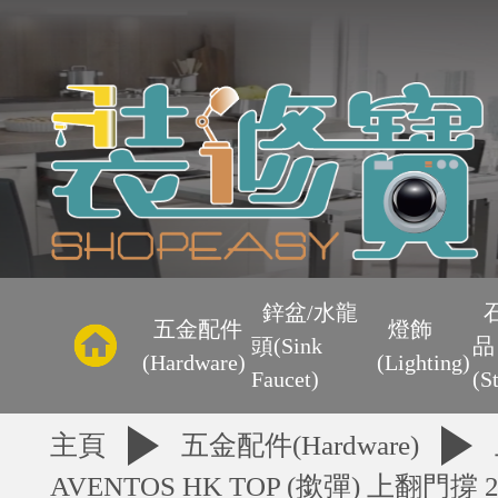
主
頁
鋅盆/水龍
五金配件
燈飾
頭(Sink
品
優
(Hardware)
(Lighting)
Faucet)
(S
惠
主頁
五金配件(Hardware)
AVENTOS HK TOP (撳彈) 上翻門撐 2
區