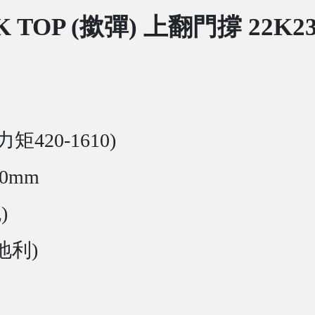
K TOP (撳彈) 上翻門撐 22K230
力矩420-1610)
00mm
)
奧地利)