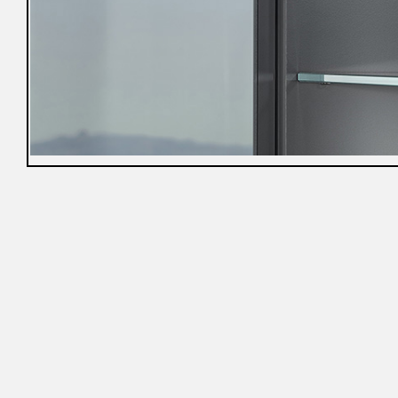
冊
免
責
聲
明