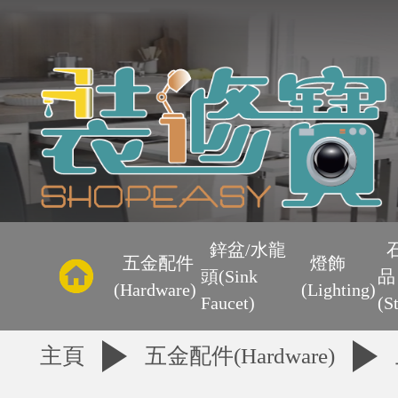
主
頁
鋅盆/水龍
五金配件
燈飾
頭(Sink
品
優
(Hardware)
(Lighting)
Faucet)
(S
惠
主頁
五金配件(Hardware)
區