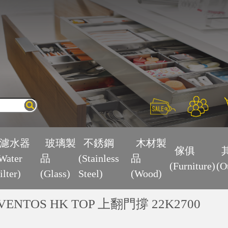
×
濾水器
玻璃製
不銹鋼
木材製
傢俱
Water
品
(Stainless
品
(Furniture)
(O
ilter)
(Glass)
Steel)
(Wood)
VENTOS HK TOP 上翻門撐 22K2700