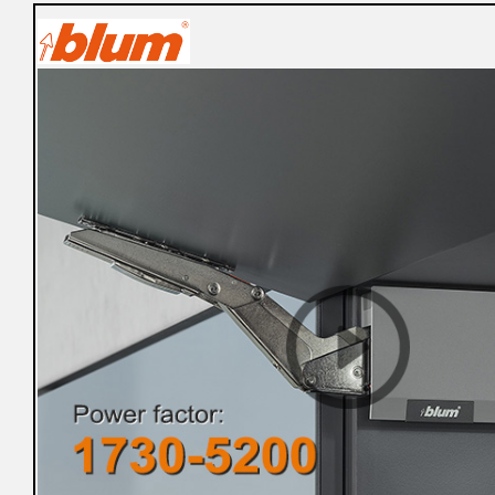
購
物
車
登
入
/
註