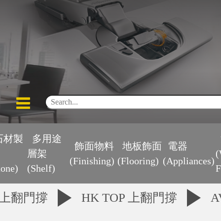
石材製
多用途
飾面物料
地板飾面
電器
層架
(
(Finishing)
(Flooring)
(Appliances)
tone)
(Shelf)
F
上翻門撐
HK TOP 上翻門撐
A