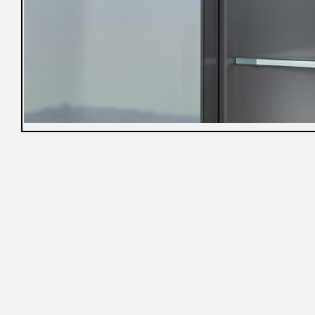
冊
免
責
聲
明