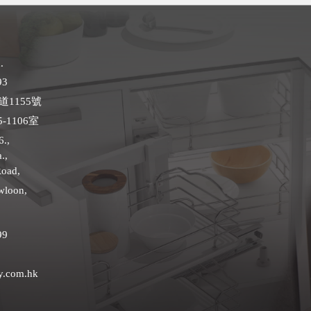
.
93
1155號
-1106室
6.,
.,
Road,
wloon,
99
y.com.hk