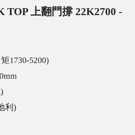
K TOP 上翻門撐 22K2700 -
矩1730-5200)
00mm
)
奧地利)