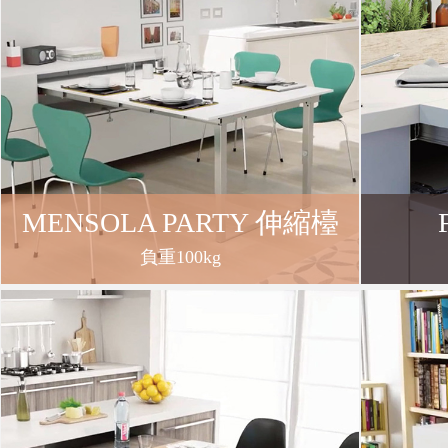
冊
免
責
MENSOLA PARTY 伸縮檯
聲
負重100kg
明