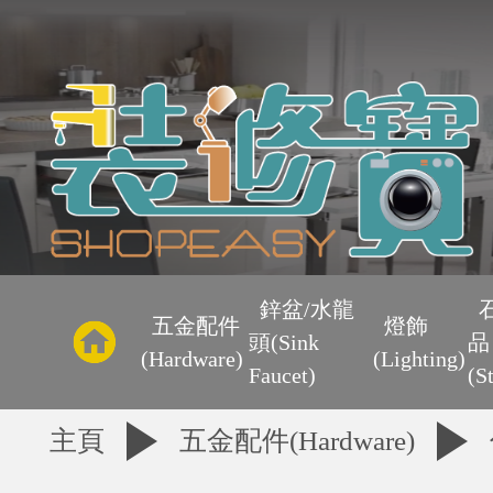
主
頁
鋅盆/水龍
五金配件
燈飾
頭(Sink
品
優
(Hardware)
(Lighting)
Faucet)
(S
惠
主頁
五金配件(Hardware)
區