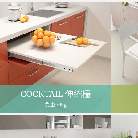
購
物
車
登
COCKTAIL 伸縮檯
入
負重60kg
/
註