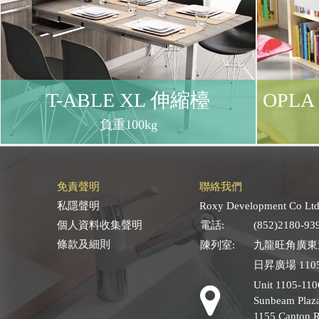
T-ABLE XL 伸縮檯
OPLA
負重100kg
免責聲明
聯絡我們
私隱聲明
Roxy Development Co Ltd
個人資料收集聲明
電話:
(852)2180-93
條款及細則
陳列室:
九龍旺角廣東道
日昇廣場 1105
Unit 1105-110
Sunbeam Plaza
1155 Canton 